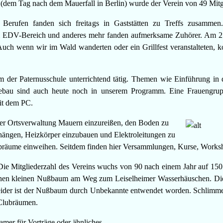
(dem Tag nach dem Mauerfall in Berlin) wurde der Verein von 49 Mitg
Berufen fanden sich freitags in Gaststätten zu Treffs zusammen
im EDV-Bereich und anderes mehr fanden aufmerksame Zuhörer. Am 2
 Auch wenn wir im Wald wanderten oder ein Grillfest veranstalteten
er Paternusschule unterrichtend tätig. Themen wie Einführung in d
facebau sind auch heute noch in unserem Programm. Eine Frauengr
it dem PC.
mer Ortsverwaltung Mauern einzureißen, den Boden zu
uhängen, Heizkörper einzubauen und Elektroleitungen zu
ubräume einweihen. Seitdem finden hier Versammlungen, Kurse, Worksho
ie Mitgliederzahl des Vereins wuchs von 90 nach einem Jahr auf 150 n
kleinen Nußbaum am Weg zum Leiselheimer Wasserhäuschen. Die einz
eider ist der Nußbaum durch Unbekannte entwendet worden. Schlimmer
 Clubräumen.
mer für Vorträge oder ähnliches.