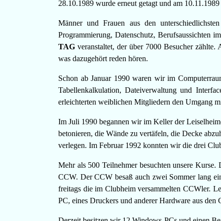
28.10.1989 wurde erneut getagt und am 10.11.1989 
Männer und Frauen aus den unterschiedlichsten 
Programmierung, Datenschutz, Berufsaussichten 
TAG
veranstaltet, der über 7000 Besucher zählte.
was dazugehört reden hören.
Schon ab Januar 1990 waren wir im Computerraum d
Tabellenkalkulation, Dateiverwaltung und Inter
erleichterten weiblichen Mitgliedern den Umgang m
Im Juli 1990 begannen wir im Keller der Leiselhei
betonieren, die Wände zu vertäfeln, die Decke abz
verlegen. Im Februar 1992 konnten wir die drei Cl
Mehr als 500 Teilnehmer besuchten unsere Kurse. D
CCW. Der CCW besaß auch zwei Sommer lang einen 
freitags die im Clubheim versammelten CCWler. L
PC, eines Druckers und anderer Hardware aus den
Derzeit besitzen wir 12 Windows-PCs und einen Bea